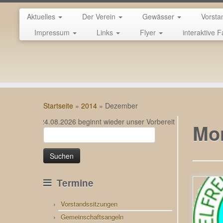
Aktuelles
Der Verein
Gewässer
Vorsta
Impressum
Links
Flyer
interaktive F
Zum
Inhalt
Startseite
»
2014
»
Dezember
springen
… Am 24.08.2026 beginnt wieder unser Vorbereitungslehrgang für d
Mon
Suchen
nach:
Termine
Vorstandssitzungen
Gemeinschaftsangeln