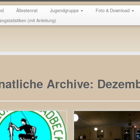
nd
Ältestenrat
Jugendgruppe
Foto & Download
angstatistiken (mit Anleitung)
ie Fischerprüfung.
atliche Archive:
Dezemb