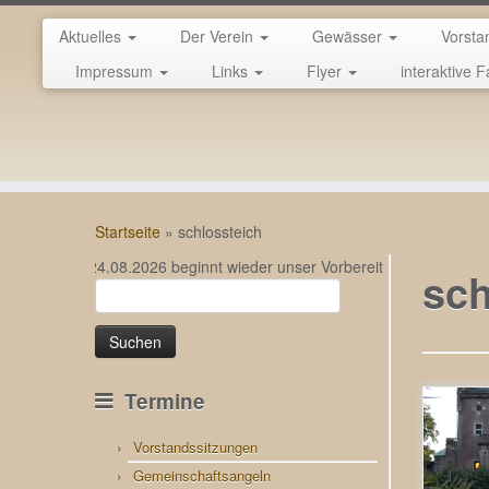
Aktuelles
Der Verein
Gewässer
Vorsta
Impressum
Links
Flyer
interaktive F
Zum
Inhalt
Startseite
»
schlossteich
springen
… Am 24.08.2026 beginnt wieder unser Vorbereitungslehrgang für di
sch
Suchen
nach:
Termine
Vorstandssitzungen
Gemeinschaftsangeln