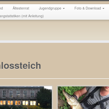
nd
Ältestenrat
Jugendgruppe
Foto & Download
angstatistiken (mit Anleitung)
e Fischerprüfung.
lossteich