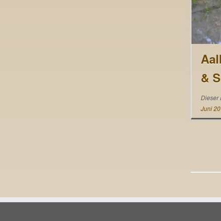
Aal
& S
Dieser 
Juni 2