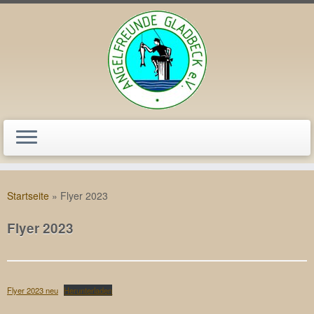
Zum
Inhalt
Startseite
»
Flyer 2023
springen
Flyer 2023
Flyer 2023 neu
Herunterladen