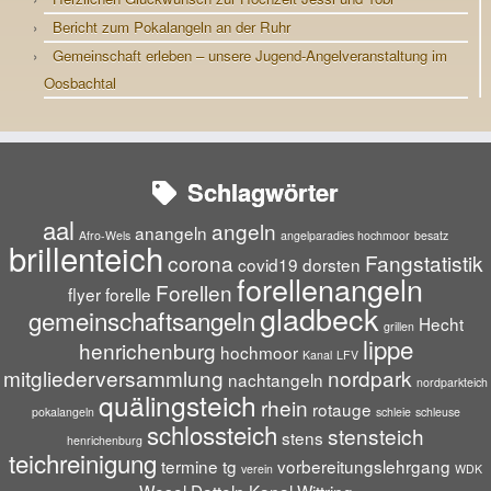
Bericht zum Pokalangeln an der Ruhr
Gemeinschaft erleben – unsere Jugend-Angelveranstaltung im
Oosbachtal
Schlagwörter
aal
angeln
anangeln
Afro-Wels
angelparadies hochmoor
besatz
brillenteich
corona
Fangstatistik
covid19
dorsten
forellenangeln
Forellen
flyer
forelle
gladbeck
gemeinschaftsangeln
Hecht
grillen
lippe
henrichenburg
hochmoor
Kanal
LFV
mitgliederversammlung
nordpark
nachtangeln
nordparkteich
quälingsteich
rhein
rotauge
pokalangeln
schleie
schleuse
schlossteich
stensteich
stens
henrichenburg
teichreinigung
termine
tg
vorbereitungslehrgang
verein
WDK