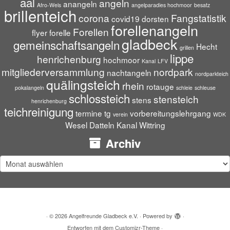
aal
angeln
anangeln
Afro-Wels
angelparadies hochmoor
besatz
brillenteich
corona
Fangstatistik
covid19
dorsten
forellenangeln
Forellen
flyer
forelle
gladbeck
gemeinschaftsangeln
Hecht
grillen
lippe
henrichenburg
hochmoor
Kanal
LFV
mitgliederversammlung
nordpark
nachtangeln
nordparkteich
quälingsteich
rhein
rotauge
pokalangeln
schleie
schleuse
schlossteich
stensteich
stens
henrichenburg
teichreinigung
termine
tg
vorbereitungslehrgang
verein
WDK
Wesel Datteln Kanal
Wittring
Archiv
Archiv
·
© 2026
Angelfreunde Gladbeck e.V.
·
Powered by
·
Entworfen mit dem
Customizr-Theme
·