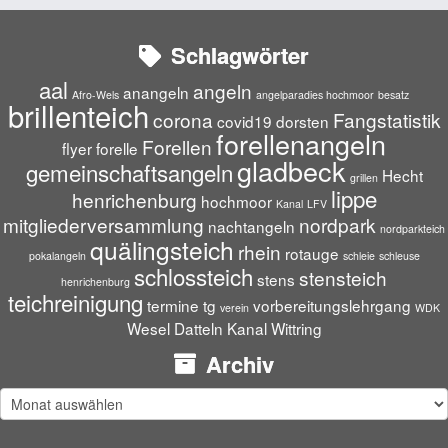
Schlagwörter
aal
angeln
anangeln
Afro-Wels
angelparadies hochmoor
besatz
brillenteich
corona
Fangstatistik
covid19
dorsten
forellenangeln
Forellen
flyer
forelle
gladbeck
gemeinschaftsangeln
Hecht
grillen
lippe
henrichenburg
hochmoor
Kanal
LFV
mitgliederversammlung
nordpark
nachtangeln
nordparkteich
quälingsteich
rhein
rotauge
pokalangeln
schleie
schleuse
schlossteich
stensteich
stens
henrichenburg
teichreinigung
termine
tg
vorbereitungslehrgang
verein
WDK
Wesel Datteln Kanal
Wittring
Archiv
Archiv