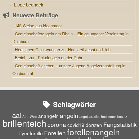
Lippe beangeln
Neueste Beiträge
145 Welse aus Hochmoor
Gemeinschaftsangeln am Rhein – Ein gelungener Vereinstag in
Duisburg
Herzlichen Glückwunsch zur Hochzeit Jessi und Tobi
Bericht zum Pokalangeln an der Ruhr
Gemeinschaft erleben – unsere Jugend-Angelveranstaltung im
Oosbachtal
Schlagwörter
aal
angeln
anangeln
Afro-Wels
angelparadies hochmoor
besatz
brillenteich
corona
Fangstatistik
covid19
dorsten
forellenangeln
Forellen
flyer
forelle