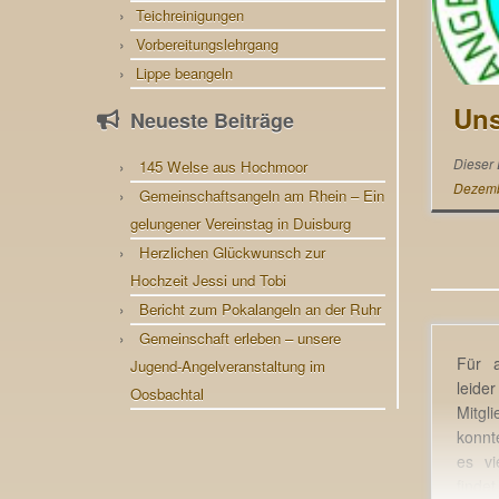
Teichreinigungen
Vorbereitungslehrgang
Lippe beangeln
Uns
Neueste Beiträge
Dieser 
145 Welse aus Hochmoor
Dezemb
Gemeinschaftsangeln am Rhein – Ein
gelungener Vereinstag in Duisburg
Herzlichen Glückwunsch zur
Hochzeit Jessi und Tobi
Bericht zum Pokalangeln an der Ruhr
Gemeinschaft erleben – unsere
Für a
Jugend-Angelveranstaltung im
le
Oosbachtal
Mitg
konnt
es vi
finde