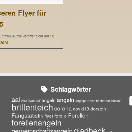
 für 2015 mit allen wichtigen
 und Terminen. Solltet ihr noch
eren Flyer für
n haben, schreibt uns einfach
5
Email oder schreibt uns auf
book
Eintrag wurde veröffentlicht am
12.
 2015
Schlagwörter
aal
angeln
A
anangeln
Afro-Wels
angelparadies hochmoor
besatz
brillenteich
corona
covid19
dorsten
Fangstatistik
Forellen
flyer
forelle
forellenangeln
gladbeck
gemeinschaftsangeln