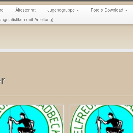
nd
Ältestenrat
Jugendgruppe
Foto & Download
angstatistiken (mit Anleitung)
e Fischerprüfung.
er