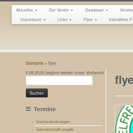
Aktuelles
Der Verein
Gewässer
Vorsta
Impressum
Links
Flyer
interaktive F
Zum
Inhalt
Startseite
»
flyer
springen
… Am 24.08.2026 beginnt wieder unser Vorbereitungslehrgang für di
fly
Suchen
nach:
Termine
Vorstandssitzungen
Gemeinschaftsangeln