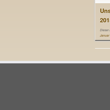
Flyer
Infos
Uns
frage
201
eine 
Face
Dieser 
Januar