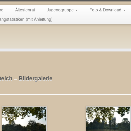
nd
Ältestenrat
Jugendgruppe
Foto & Download
angstatistiken (mit Anleitung)
scherprüfung.
teich – Bildergalerie