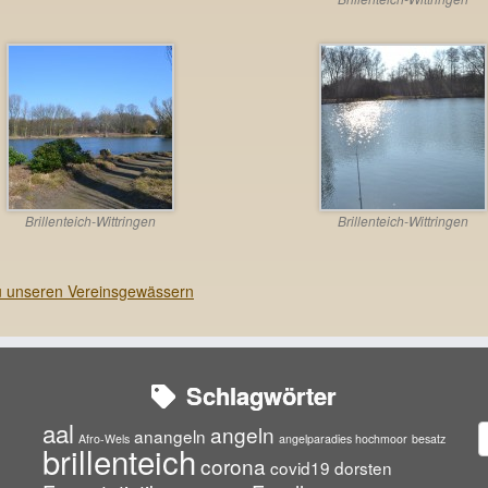
Brillenteich-Wittringen
Brillenteich-Wittringen
u unseren Vereinsgewässern
Schlagwörter
aal
angeln
A
anangeln
Afro-Wels
angelparadies hochmoor
besatz
brillenteich
corona
covid19
dorsten