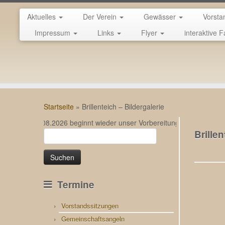
Aktuelles
Der Verein
Gewässer
Vorsta
Impressum
Links
Flyer
interaktive F
Zum
Inhalt
Startseite
»
Brillenteich – Bildergalerie
springen
Am 24.08.2026 beginnt wieder unser Vorbereitungslehrgang für die Fi
Brillen
Suchen
nach:
Termine
Vorstandssitzungen
Gemeinschaftsangeln