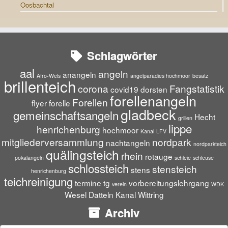
Oosbachtal
Schlagwörter
aal
angeln
anangeln
Afro-Wels
angelparadies hochmoor
besatz
brillenteich
corona
Fangstatistik
covid19
dorsten
forellenangeln
Forellen
flyer
forelle
gladbeck
gemeinschaftsangeln
Hecht
grillen
lippe
henrichenburg
hochmoor
Kanal
LFV
mitgliederversammlung
nordpark
nachtangeln
nordparkteich
quälingsteich
rhein
rotauge
pokalangeln
schleie
schleuse
schlossteich
stensteich
stens
henrichenburg
teichreinigung
termine
tg
vorbereitungslehrgang
verein
WDK
Wesel Datteln Kanal
Wittring
Archiv