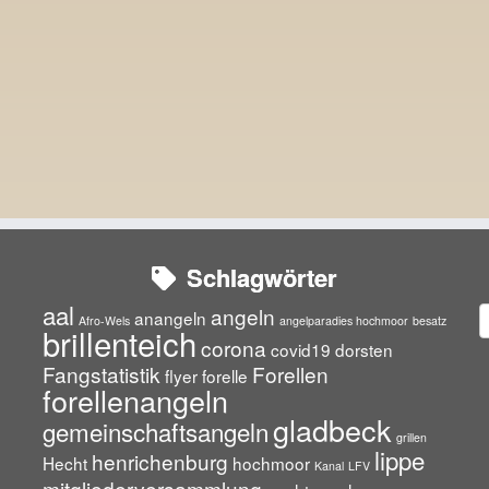
Schlagwörter
aal
angeln
A
anangeln
Afro-Wels
angelparadies hochmoor
besatz
brillenteich
corona
covid19
dorsten
Fangstatistik
Forellen
flyer
forelle
forellenangeln
gladbeck
gemeinschaftsangeln
grillen
lippe
henrichenburg
Hecht
hochmoor
Kanal
LFV
mitgliederversammlung