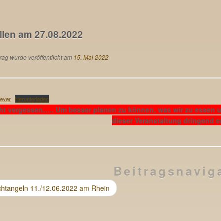
e Fischerprüfung.
llen am 27.08.2022
rag wurde veröffentlicht am
15. Mai 2022
leyer
Herunterladen
cht vergessen….. Um besser planen zu können, was wir zu essen 
dieser Veranstaltung dringend er
Beitragsnavig
htangeln 11./12.06.2022 am Rhein