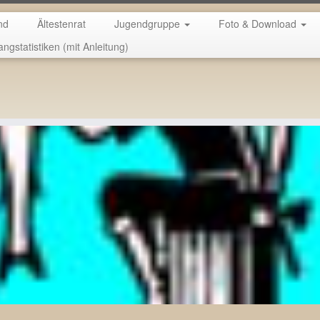
nd
Ältestenrat
Jugendgruppe
Foto & Download
angstatistiken (mit Anleitung)