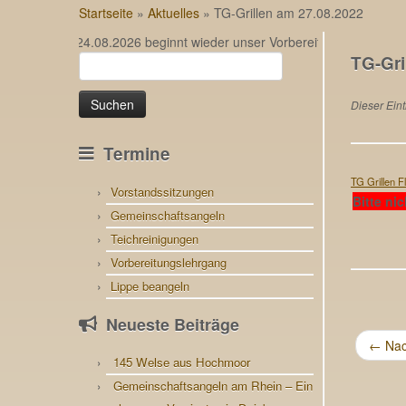
Startseite
»
Aktuelles
»
TG-Grillen am 27.08.2022
… Am 24.08.2026 beginnt wieder unser Vorbereitungslehrgang für di
TG-Gri
Suchen
nach:
Dieser Eint
Termine
TG Grillen F
Vorstandssitzungen
Bitte ni
Gemeinschaftsangeln
Teichreinigungen
Vorbereitungslehrgang
Lippe beangeln
Neueste Beiträge
←
Nac
145 Welse aus Hochmoor
Gemeinschaftsangeln am Rhein – Ein