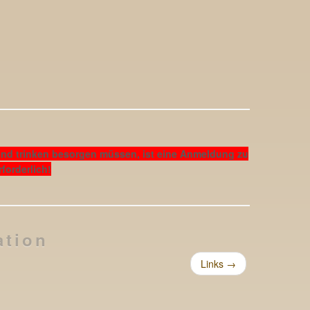
und trinken besorgen müssen, ist eine Anmeldung zu
forderlich!
ation
Links
→