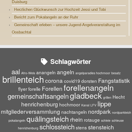
Duisburg
Herzlichen Glückwunsch zur Hochzeit Jessi und Tobi
Bericht zum Pokalangeln an der Ruhr
Gemeinschaft erleben – unsere Jugend-Angelveranstaltung im
Oosbachtal
Schlagwörter
aal
angeln
anangeln
Afro-Wels
angelparadies hochmoor
besatz
brillenteich
corona
Fangstatistik
covid19
dorsten
forellenangeln
Forellen
flyer
forelle
gladbeck
gemeinschaftsangeln
Hecht
grillen
lippe
henrichenburg
hochmoor
Kanal
LFV
mitgliederversammlung
nordpark
nachtangeln
nordparkteich
quälingsteich
rhein
rotauge
pokalangeln
schleie
schleuse
schlossteich
stensteich
stens
henrichenburg