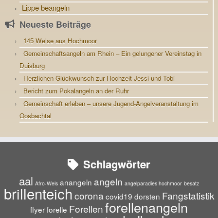
Lippe beangeln
Neueste Beiträge
145 Welse aus Hochmoor
Gemeinschaftsangeln am Rhein – Ein gelungener Vereinstag in
Duisburg
Herzlichen Glückwunsch zur Hochzeit Jessi und Tobi
Bericht zum Pokalangeln an der Ruhr
Gemeinschaft erleben – unsere Jugend-Angelveranstaltung im
Oosbachtal
Schlagwörter
aal
angeln
anangeln
Afro-Wels
angelparadies hochmoor
besatz
brillenteich
corona
Fangstatistik
covid19
dorsten
forellenangeln
Forellen
flyer
forelle